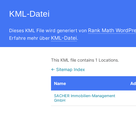
KML-Datei
Rank Math WordPre
Dieses KML File wird generiert von
KML-Datei
Erfahre mehr über
.
This KML file contains 1 Locations.
← Sitemap Index
Name
Ad
SACHER Immobilien-Management
GmbH