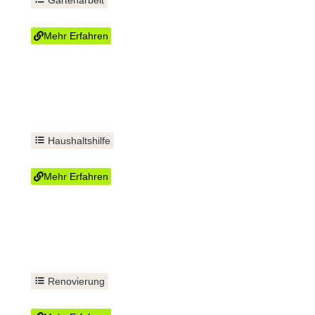
Rasen mähen
Mehr Erfahren
Haushaltshilfe
Eine helfende Hand
Mehr Erfahren
Renovierung
Fußboden verlegen