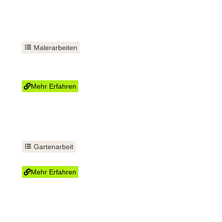
Malerarbeiten
Wand und Decke
streichen
Mehr Erfahren
Gartenarbeit
Strauchschnitt
Mehr Erfahren