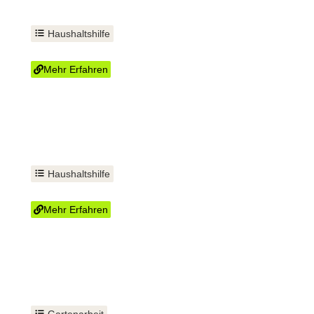
Haushaltshilfe
Treppenhausreinigung
Mehr Erfahren
Haushaltshilfe
Gehwege fegen
Mehr Erfahren
Gartenarbeit