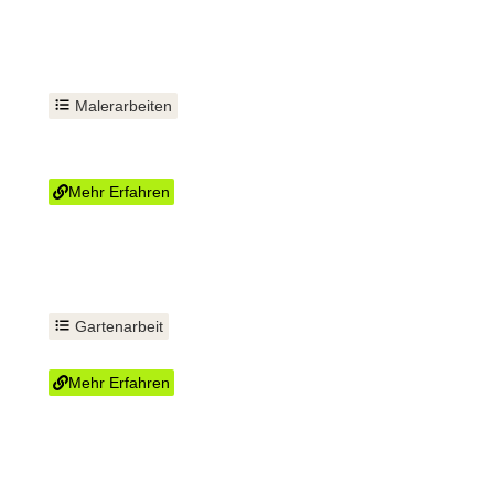
Malerarbeiten
Wand und Decke
streichen
Mehr Erfahren
Gartenarbeit
Strauchschnitt
Mehr Erfahren