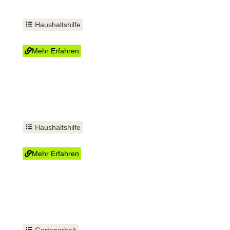
Haushaltshilfe
Treppenhausreinigung
Mehr Erfahren
Haushaltshilfe
Gehwege fegen
Mehr Erfahren
Gartenarbeit