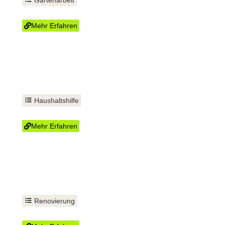
Rasen mähen
Mehr Erfahren
Haushaltshilfe
Eine helfende Hand
Mehr Erfahren
Renovierung
Fußboden verlegen