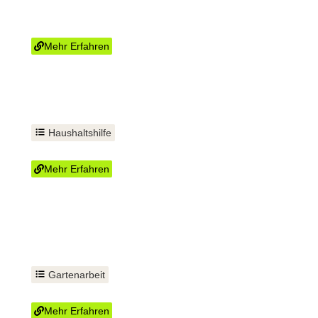
Fenster und Türen
einbauen
Mehr Erfahren
Haushaltshilfe
Mülltonnenservice im Abo
Mehr Erfahren
Gartenarbeit
Rasen-Pflege
Mehr Erfahren