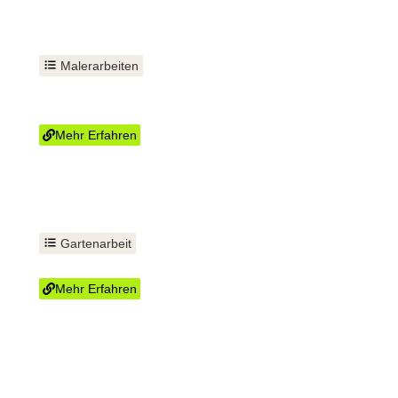
Malerarbeiten
Wand und Decke
streichen
Mehr Erfahren
Gartenarbeit
Strauchschnitt
Mehr Erfahren