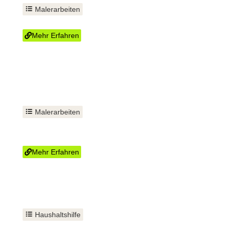
Malerarbeiten
Innenausbau Trockenbau
Mehr Erfahren
Malerarbeiten
Fenster und Türen
einbauen
Mehr Erfahren
Haushaltshilfe
Mülltonnenservice im Abo