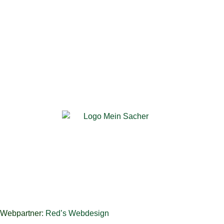
© 2026 Sacher Immobilien-
Management GmbH
© 2026 Sacher Quartiere
GmbH
© 2026 Sacher Werte GmbH
Webpartner:
Red’s Webdesign