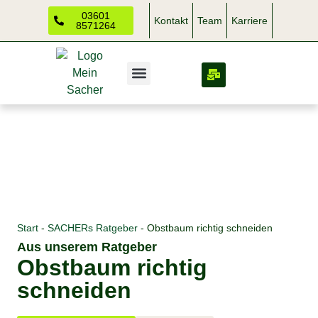
03601
Kontakt
Team
Karriere
8571264
Start
-
SACHERs Ratgeber
-
Obstbaum richtig schneiden
Aus unserem Ratgeber
Obstbaum richtig
schneiden