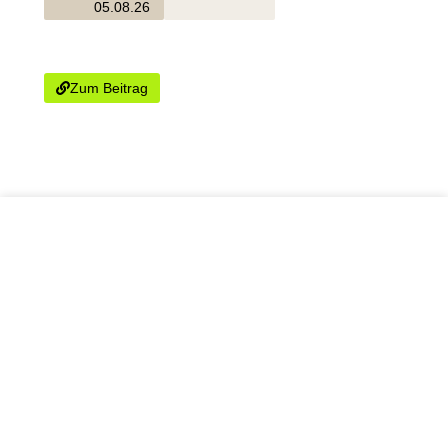
05.08.26
Welche Pflanzen sollte man im
August zurückschneiden?
Zum Beitrag